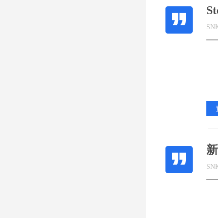
S
SN
新
SN