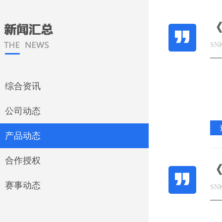
《
SN
综合资讯
公司动态
产品动态
合作授权
《
赛事动态
SN