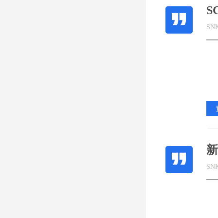
S
SN
新
SN